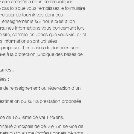
uvez être amenés à nous communiquer
e cas lorsque vous remplissez le formulaire
refuser de fournir vos données
es renseignements sur notre prestation
ertaines informations vous concernant lors
re site, comme les zones que vous visitez et
s informations sont utilisées
sont proposés. Les bases de données sont
ive à la protection juridique des bases de
taires
.
ées :
de de renseignement ou réservation d'un
estination ou sur la prestation proposée
ice de Tourisme de Val Thorens
.
alité principale de délivrer un service de
onnels du tourisme (professionnels gérants