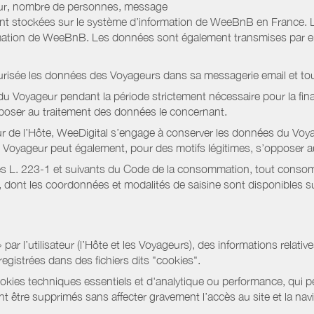
jour, nombre de personnes, message
nt stockées sur le système d’information de WeeBnB en France. 
rmation de WeeBnB. Les données sont également transmises par ema
urisée les données des Voyageurs dans sa messagerie email et to
 Voyageur pendant la période strictement nécessaire pour la fina
pposer au traitement des données le concernant.
r de l’Hôte, WeeDigital s’engage à conserver les données du Voya
 Le Voyageur peut également, pour des motifs légitimes, s’opposer
s L. 223-1 et suivants du Code de la consommation, tout consommat
ont les coordonnées et modalités de saisine sont disponibles sur
r l’utilisateur (l’Hôte et les Voyageurs), des informations relatives
registrées dans des fichiers dits "cookies".
okies techniques essentiels et d'analytique ou performance, qui per
t être supprimés sans affecter gravement l’accès au site et la nav