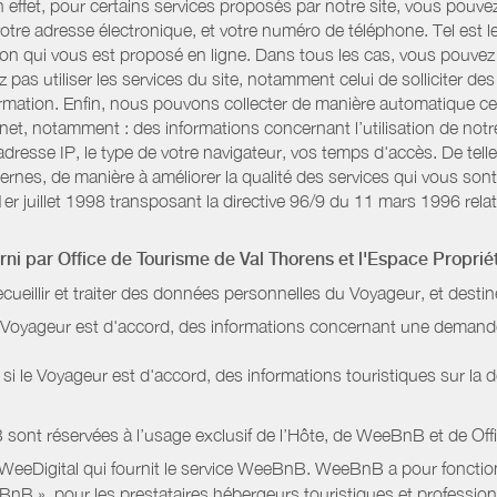
n effet, pour certains services proposés par notre site, vous po
otre adresse électronique, et votre numéro de téléphone. Tel est l
n qui vous est proposé en ligne. Dans tous les cas, vous pouvez 
pas utiliser les services du site, notamment celui de solliciter d
information. Enfin, nous pouvons collecter de manière automatique c
rnet, notamment : des informations concernant l’utilisation de not
dresse IP, le type de votre navigateur, vos temps d'accès. De telle
nternes, de manière à améliorer la qualité des services qui vous 
1er juillet 1998 transposant la directive 96/9 du 11 mars 1996 relat
urni par
Office de Tourisme de Val Thorens
et l'Espace Proprié
ecueillir et traiter des données personnelles du Voyageur, et destin
le Voyageur est d'accord, des informations concernant une deman
i le Voyageur est d'accord, des informations touristiques sur la d
sont réservées à l’usage exclusif de l’Hôte, de WeeBnB et de
Off
 WeeDigital qui fournit le service WeeBnB. WeeBnB a pour fonctionn
eeBnB », pour les prestataires hébergeurs touristiques et professi