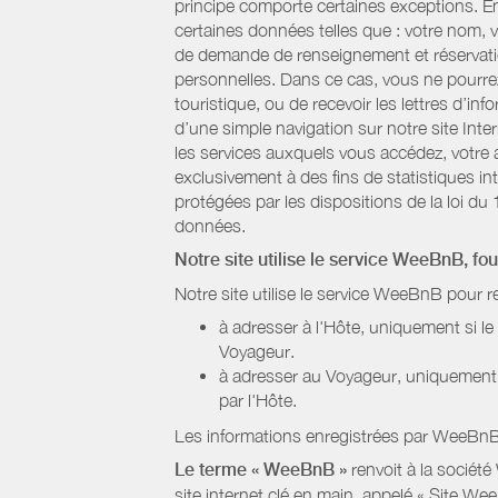
principe comporte certaines exceptions. E
certaines données telles que : votre nom, v
de demande de renseignement et réservatio
personnelles. Dans ce cas, vous ne pourrez 
touristique, ou de recevoir les lettres d’
d’une simple navigation sur notre site Inte
les services auxquels vous accédez, votre a
exclusivement à des fins de statistiques i
protégées par les dispositions de la loi du 
données.
Notre site utilise le service WeeBnB, fo
Notre site utilise le service WeeBnB pour r
à adresser à l'Hôte, uniquement si 
Voyageur.
à adresser au Voyageur, uniquement s
par l'Hôte.
Les informations enregistrées par WeeBnB 
Le terme « WeeBnB »
renvoit à la société
site internet clé en main, appelé « Site W