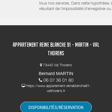
tous nos services. Dans cette hypothèse, 
résultant de l’impossibilité d’enregistrer
APPARTEMENT REINE BLANCHE 91 - MARTIN - VAL
THORENS
73440 Val Thorens
Bernard MARTIN
06 07 36 01 80
https://www.appartement-reineblanche91-
valthorens.fr
DISPONIBILITÉS/RÉSERVATION